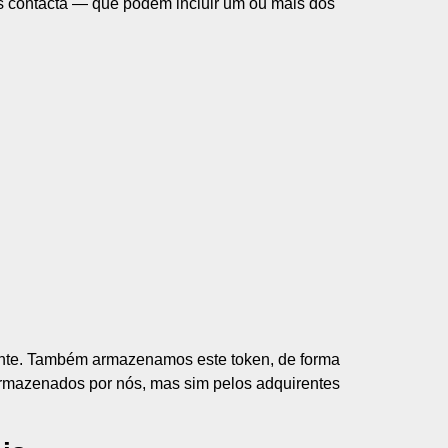
s contacta — que podem incluir um ou mais dos
rente. Também armazenamos este token, de forma
 armazenados por nós, mas sim pelos adquirentes