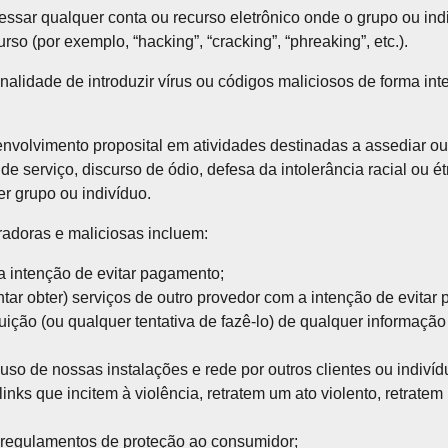
sar qualquer conta ou recurso eletrônico onde o grupo ou ind
so (por exemplo, “hacking”, “cracking”, “phreaking”, etc.).
alidade de introduzir vírus ou códigos maliciosos de forma in
olvimento proposital em atividades destinadas a assediar out
de serviço, discurso de ódio, defesa da intolerância racial ou 
uer grupo ou indivíduo.
radoras e maliciosas incluem:
 a intenção de evitar pagamento;
entar obter) serviços de outro provedor com a intenção de evitar
ição (ou qualquer tentativa de fazê-lo) de qualquer informação s
o uso de nossas instalações e rede por outros clientes ou indiví
links que incitem à violência, retratem um ato violento, retrate
e regulamentos de proteção ao consumidor;