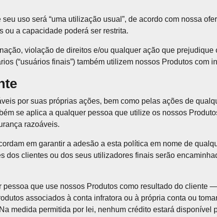
eu uso será “uma utilização usual”, de acordo com nossa ofert
 ou a capacidade poderá ser restrita.
ação, violação de direitos e/ou qualquer ação que prejudique 
rios (“usuários finais”) também utilizem nossos Produtos com 
nte
veis por suas próprias ações, bem como pelas ações de qualqu
bém se aplica a qualquer pessoa que utilize os nossos Produto
urança razoáveis.
ncordam em garantir a adesão a esta política em nome de qualq
es dos clientes ou dos seus utilizadores finais serão encaminh
r pessoa que use nossos Produtos como resultado do cliente — v
odutos associados à conta infratora ou à própria conta ou toma
a medida permitida por lei, nenhum crédito estará disponível p